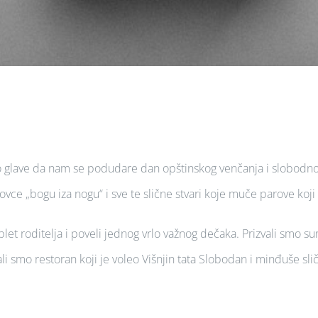
glave da nam se podudare dan opštinskog venčanja i slobodnog 
vce „bogu iza nogu“ i sve te slične stvari koje muče parove koj
let roditelja i poveli jednog vrlo važnog dečaka. Prizvali smo 
i smo restoran koji je voleo Višnjin tata Slobodan i minđuše sli