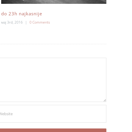
do 23h najkasnije
malo
мај 3rd, 2016
|
0 Comments
мај 3r