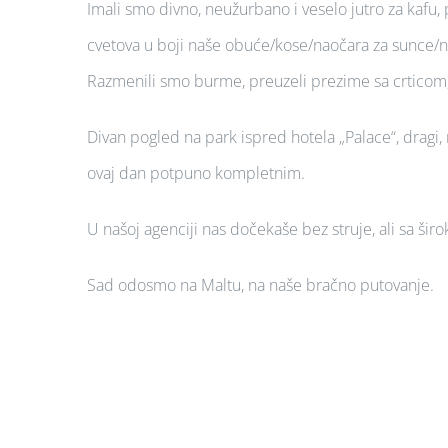
Imali smo divno, neužurbano i veselo jutro za kafu, 
cvetova u boji naše obuće/kose/naočara za sunce/nokti
Razmenili smo burme, preuzeli prezime sa crticom, a 
Divan pogled na park ispred hotela „Palace“, dragi, 
ovaj dan potpuno kompletnim.
U našoj agenciji nas dočekaše bez struje, ali sa š
Sad odosmo na Maltu, na naše bračno putovanje.