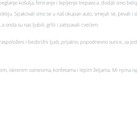
peglanje košulja, feniranje i lepljenje trepavica. dodali smo belo
ju. Spakovali smo se u naš okupan auto, smejali se, pevali i slik
onda su nas ljubili, grlili i zatrpavali cvećem.
raspoloženi i bezbrižni ljudi, prijatno, popodnevno sunce, sa jed
irokim, iskrenim osmesima, konfetama i lepim željama. Mi njima