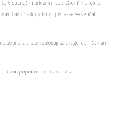
j torti sa „našim tirkiznim obeležjem“, nekoliko
ali. Lako našli parking i još lakše se venčali.
ne strane, a ukusni zalogaji sa druge, učiniše nam
 ispunismo popodne, oni nama srca.