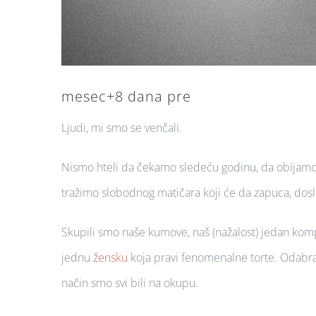
mesec+8 dana pre
Ljudi, mi smo se venčali.
Nismo hteli da čekamo sledeću godinu, da obijamo 
tražimo slobodnog matičara koji će da zapuca, doslo
Skupili smo naše kumove, naš (nažalost) jedan komp
jednu
žensku
koja pravi fenomenalne torte. Odabral
način smo svi bili na okupu.