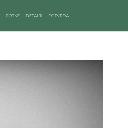
FOTKE
DETALJI
POTVRDA