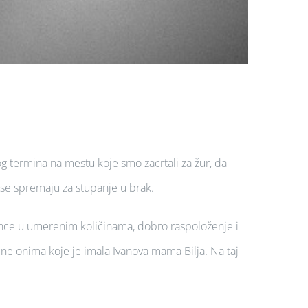
termina na mestu koje smo zacrtali za žur, da
i se spremaju za stupanje u brak.
sunce u umerenim količinama, dobro raspoloženje i
čne onima koje je imala Ivanova mama Bilja. Na taj